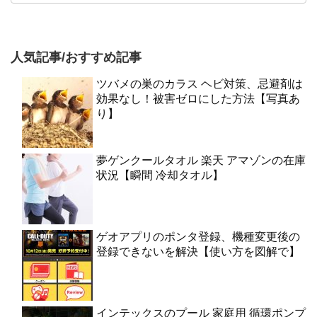
人気記事/おすすめ記事
ツバメの巣のカラス ヘビ対策、忌避剤は
効果なし！被害ゼロにした方法【写真あ
り】
夢ゲンクールタオル 楽天 アマゾンの在庫
状況【瞬間 冷却タオル】
ゲオアプリのポンタ登録、機種変更後の
登録できないを解決【使い方を図解で】
インテックスのプール 家庭用 循環ポンプ