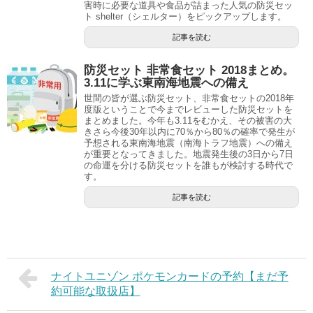
害時に必要な道具や食品が詰まった人気の防災セッ
ト shelter（シェルター）をピックアップします。
記事を読む
防災セット 非常食セット 2018まとめ。
3.11に学ぶ東南海地震への備え
世間の皆が選ぶ防災セット、非常食セットの2018年
度版ということで今までレビューした防災セットを
まとめました。今年も3.11をむかえ、その被害の大
きさら今後30年以内に70％から80％の確率で発生が
予想される東南海地震（南海トラフ地震）への備え
が重要となってきました。地震発生後の3日から7日
の命運を分ける防災セットを誰もが検討する時代で
す。
記事を読む
ナイトユニゾン ポケモンカードの予約【まだ予
約可能な取扱店】