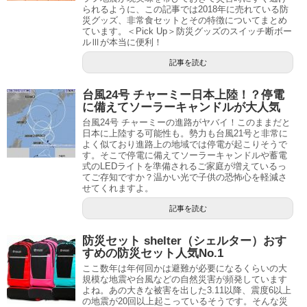
られるように、この記事では2018年に売れている防
災グッズ、非常食セットとその特徴についてまとめ
ています。＜Pick Up＞防災グッズのスイッチ断ボー
ルⅢが本当に便利！
記事を読む
台風24号 チャーミー日本上陸！？停電
に備えてソーラーキャンドルが大人気
台風24号 チャーミーの進路がヤバイ！このままだと
日本に上陸する可能性も。勢力も台風21号と非常に
よく似ており進路上の地域では停電が起こりそうで
す。そこで停電に備えてソーラーキャンドルや蓄電
式のLEDライトを準備されるご家庭が増えているっ
てご存知ですか？温かい光で子供の恐怖心を軽減さ
せてくれますよ。
記事を読む
防災セット shelter（シェルター）おす
すめの防災セット人気No.1
ここ数年は年何回かは避難が必要になるくらいの大
規模な地震や台風などの自然災害が頻発しています
よね。あの大きな被害を出した3.11以降、震度6以上
の地震が20回以上起こっているそうです。そんな災