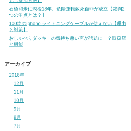
元【参加方法】
石橋和歩に懲役18年、危険運転致死傷罪が成立【裁判2
つの争点とは？】
100均のiphone ライトニングケーブルが使えない【理由
と対策】
おしゃべりダッキーの気持ち悪い声が話題に！？取扱店
と機能
アーカイブ
2018年
12月
11月
10月
9月
8月
7月