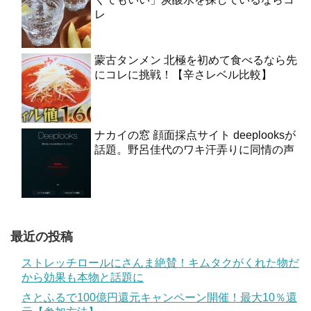
レ
蒙古タンメン 北極を初めて食べるなら先
にコレに挑戦！【辛さレベル比較】
ナカイの窓 顔面採点サイト deeplooksが
話題。野呂佳代のワキ汗弄りに同情の声
最近の投稿
ストレッチロールにさんま絶賛！キムタクがくれた物だ
から効果も本物と話題に
さとふるで100億円還元キャンペーン開催！最大10％還