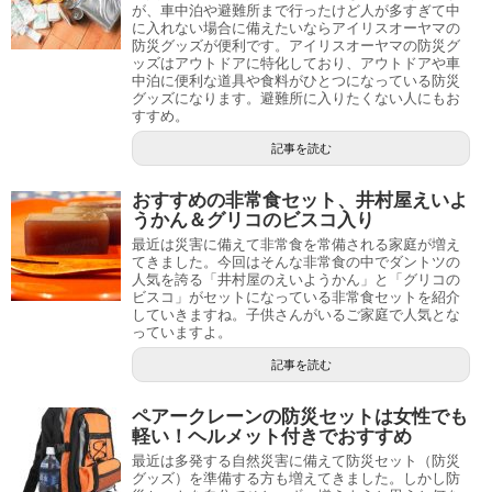
が、車中泊や避難所まで行ったけど人が多すぎて中
に入れない場合に備えたいならアイリスオーヤマの
防災グッズが便利です。アイリスオーヤマの防災グ
ッズはアウトドアに特化しており、アウトドアや車
中泊に便利な道具や食料がひとつになっている防災
グッズになります。避難所に入りたくない人にもお
すすめ。
記事を読む
おすすめの非常食セット、井村屋えいよ
うかん＆グリコのビスコ入り
最近は災害に備えて非常食を常備される家庭が増え
てきました。今回はそんな非常食の中でダントツの
人気を誇る「井村屋のえいようかん」と「グリコの
ビスコ」がセットになっている非常食セットを紹介
していきますね。子供さんがいるご家庭で人気とな
っていますよ。
記事を読む
ペアークレーンの防災セットは女性でも
軽い！ヘルメット付きでおすすめ
最近は多発する自然災害に備えて防災セット（防災
グッズ）を準備する方も増えてきました。しかし防