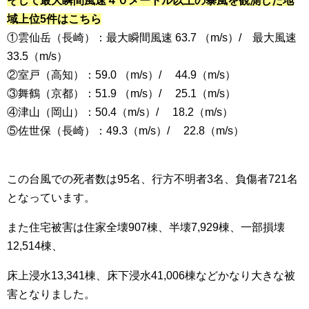
そして最大瞬間風速４０メートル以上の暴風を観測した地
域上位5件はこちら
①雲仙岳（長崎）：最大瞬間風速 63.7 （m/s）/ 最大風速
33.5（m/s）
②室戸（高知）：59.0 （m/s）/ 44.9（m/s）
③舞鶴（京都）：51.9 （m/s）/ 25.1（m/s）
④津山（岡山）：50.4（m/s）/ 18.2（m/s）
⑤佐世保（長崎）：49.3（m/s）/ 22.8（m/s）
この台風での死者数は95名、行方不明者3名、負傷者721名
となっています。
また住宅被害は住家全壊907棟、半壊7,929棟、一部損壊
12,514棟、
床上浸水13,341棟、床下浸水41,006棟などかなり大きな被
害となりました。