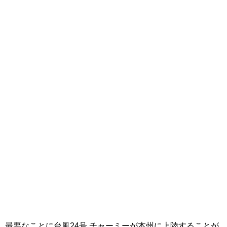
最悪なことに台風24号 チャーミーが本州に上陸することが