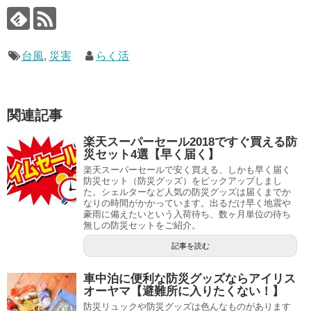
台風
,
災害
らく活
関連記事
楽天スーパーセール2018ですぐ買える防
災セット4選【早く届く】
楽天スーパーセールで安く買える、しかも早く届く
防災セット（防災グッズ）をピックアップしまし
た。シェルターなど人気の防災グッズは届くまでか
なりの時間がかかっています。出るだけ早く地震や
豪雨に備えたいという入荷待ち、数ヶ月単位の待ち
無しの防災セットをご紹介。
記事を読む
車中泊に便利な防災グッズならアイリス
オーヤマ【避難所に入りたくない！】
防災リュックや防災グッズは色んなものがあります