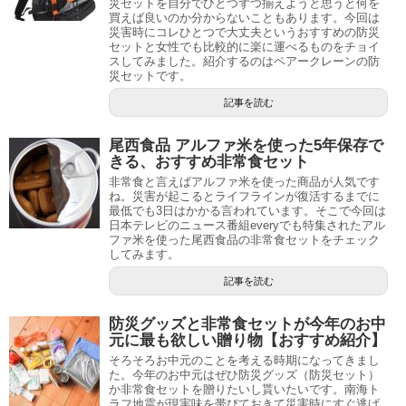
災セットを自分でひとつずつ揃えようと思うと何を
買えば良いのか分からないこともあります。今回は
災害時にコレひとつで大丈夫というおすすめの防災
セットと女性でも比較的に楽に運べるものをチョイ
スしてみました。紹介するのはペアークレーンの防
災セットです。
記事を読む
尾西食品 アルファ米を使った5年保存で
きる、おすすめ非常食セット
非常食と言えばアルファ米を使った商品が人気です
ね。災害が起こるとライフラインが復活するまでに
最低でも3日はかかる言われています。そこで今回は
日本テレビのニュース番組everyでも特集されたアル
ファ米を使った尾西食品の非常食セットをチェック
してみます。
記事を読む
防災グッズと非常食セットが今年のお中
元に最も欲しい贈り物【おすすめ紹介】
そろそろお中元のことを考える時期になってきまし
た。今年のお中元はぜひ防災グッズ（防災セット）
か非常食セットを贈りたいし貰いたいです。南海ト
ラフ地震が現実味を帯びておきて災害時にすぐ逃げ