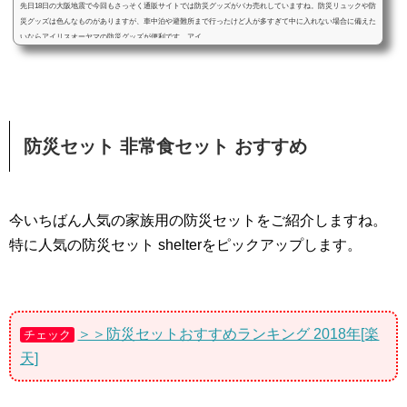
先日18日の大阪地震で今回もさっそく通販サイトでは防災グッズがバカ売れしていますね。防災リュックや防
災グッズは色んなものがありますが、車中泊や避難所まで行ったけど人が多すぎて中に入れない場合に備えた
いならアイリスオーヤマの防災グッズが便利です。アイ...
防災セット 非常食セット おすすめ
今いちばん人気の家族用の防災セットをご紹介しますね。
特に人気の防災セット shelterをピックアップします。
＞＞防災セットおすすめランキング 2018年[楽
チェック
天]