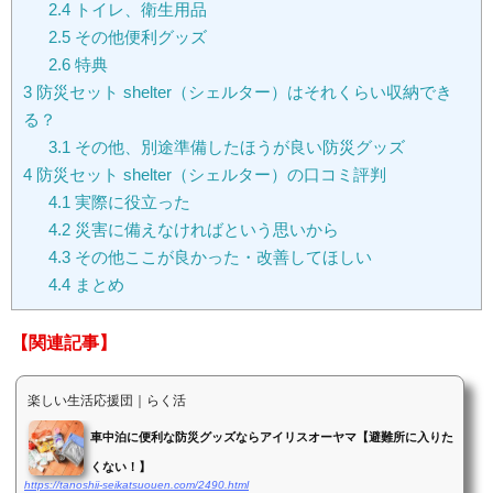
2.4
トイレ、衛生用品
2.5
その他便利グッズ
2.6
特典
3
防災セット shelter（シェルター）はそれくらい収納でき
る？
3.1
その他、別途準備したほうが良い防災グッズ
4
防災セット shelter（シェルター）の口コミ評判
4.1
実際に役立った
4.2
災害に備えなければという思いから
4.3
その他ここが良かった・改善してほしい
4.4
まとめ
【関連記事】
楽しい生活応援団｜らく活
車中泊に便利な防災グッズならアイリスオーヤマ【避難所に入りた
くない！】
https://tanoshii-seikatsuouen.com/2490.html