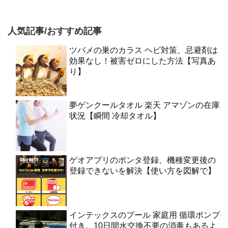
人気記事/おすすめ記事
ツバメの巣のカラス ヘビ対策、忌避剤は
効果なし！被害ゼロにした方法【写真あ
り】
夢ゲンクールタオル 楽天 アマゾンの在庫
状況【瞬間 冷却タオル】
ゲオアプリのポンタ登録、機種変更後の
登録できないを解決【使い方を図解で】
インテックスのプール 家庭用 循環ポンプ
付き。10日間水交換不要の消毒もあるよ