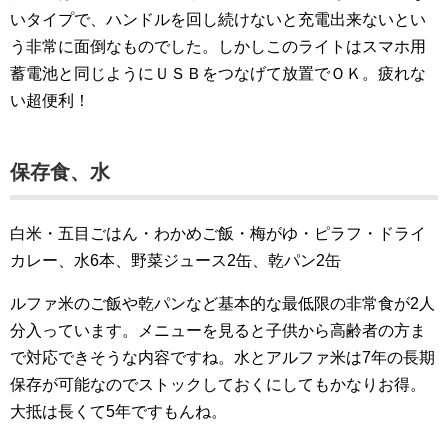
いタイプで、ハンドルを回し続けないと充電出来ないとい
う非常に面倒なものでした。しかしこのライトはスマホ用
蓄電池と同じようにＵＳＢをつなげて放置でＯＫ。疲れな
い超便利！
保存食、水
白米・五目ごはん・わかめご飯・梅がゆ・ピラフ・ドライ
カレー、水6本、野菜ジュース2缶、乾パン2缶
ルファ米のご飯や乾パンなど基本的な最低限の非常食が2人
分入っています。メニューを見ると子供から高齢者の方ま
で対応できそうな内容ですね。水とアルファ米は7年の長期
保存が可能なのでストックしておくにしてもかなりお得。
大抵は長くて5年ですもんね。