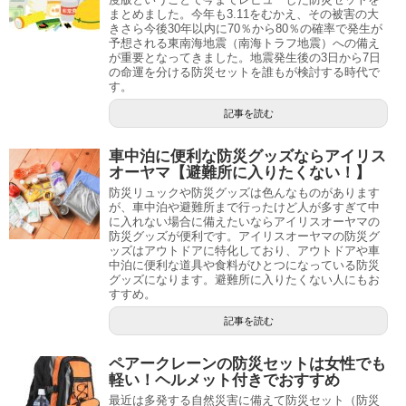
まとめました。今年も3.11をむかえ、その被害の大
きさら今後30年以内に70％から80％の確率で発生が
予想される東南海地震（南海トラフ地震）への備え
が重要となってきました。地震発生後の3日から7日
の命運を分ける防災セットを誰もが検討する時代で
す。
記事を読む
車中泊に便利な防災グッズならアイリス
オーヤマ【避難所に入りたくない！】
防災リュックや防災グッズは色んなものがあります
が、車中泊や避難所まで行ったけど人が多すぎて中
に入れない場合に備えたいならアイリスオーヤマの
防災グッズが便利です。アイリスオーヤマの防災グ
ッズはアウトドアに特化しており、アウトドアや車
中泊に便利な道具や食料がひとつになっている防災
グッズになります。避難所に入りたくない人にもお
すすめ。
記事を読む
ペアークレーンの防災セットは女性でも
軽い！ヘルメット付きでおすすめ
最近は多発する自然災害に備えて防災セット（防災