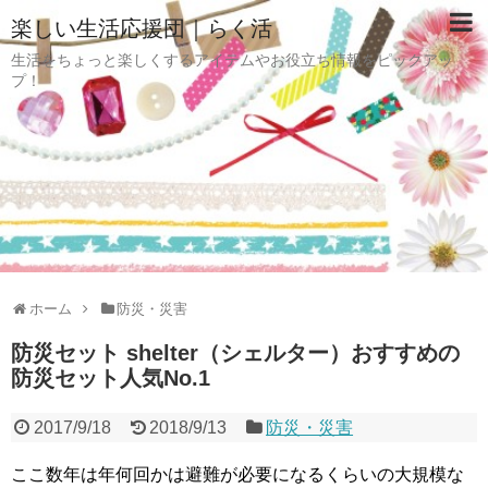
楽しい生活応援団｜らく活
生活をちょっと楽しくするアイテムやお役立ち情報をピックアッ
プ！
ホーム
防災・災害
防災セット shelter（シェルター）おすすめの
防災セット人気No.1
2017/9/18
2018/9/13
防災・災害
ここ数年は年何回かは避難が必要になるくらいの大規模な