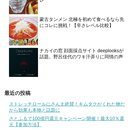
レ
蒙古タンメン 北極を初めて食べるなら先
にコレに挑戦！【辛さレベル比較】
ナカイの窓 顔面採点サイト deeplooksが
話題。野呂佳代のワキ汗弄りに同情の声
最近の投稿
ストレッチロールにさんま絶賛！キムタクがくれた物だ
から効果も本物と話題に
さとふるで100億円還元キャンペーン開催！最大10％還
元【参加方法】