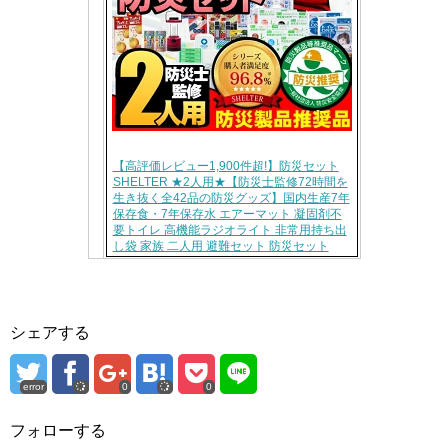
【高評価レビュー1,900件超!】防災セット
SHELTER ★2人用★【防災士監修72時間を
生き抜く全42品の防災グッズ】国内生産7年
保存食・7年保存水 エアーマット 凝固剤不
要トイレ 高機能ラジオライト 非常用持ち出
し袋 家族 二人用 避難セット 防災セット
シェアする
error
0
0
フォローする