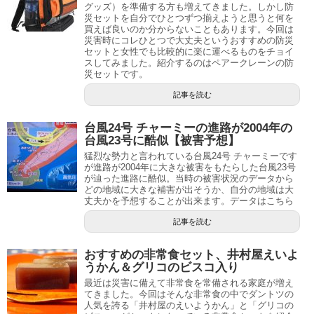
グッズ）を準備する方も増えてきました。しかし防
災セットを自分でひとつずつ揃えようと思うと何を
買えば良いのか分からないこともあります。今回は
災害時にコレひとつで大丈夫というおすすめの防災
セットと女性でも比較的に楽に運べるものをチョイ
スしてみました。紹介するのはペアークレーンの防
災セットです。
記事を読む
台風24号 チャーミーの進路が2004年の
台風23号に酷似【被害予想】
猛烈な勢力と言われている台風24号 チャーミーです
が進路が2004年に大きな被害をもたらした台風23号
が辿った進路に酷似。当時の被害状況のデータから
どの地域に大きな補害が出そうか、自分の地域は大
丈夫かを予想することが出来ます。データはこちら
記事を読む
おすすめの非常食セット、井村屋えいよ
うかん＆グリコのビスコ入り
最近は災害に備えて非常食を常備される家庭が増え
てきました。今回はそんな非常食の中でダントツの
人気を誇る「井村屋のえいようかん」と「グリコの