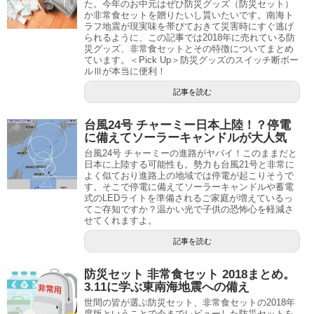
た。今年のお中元はぜひ防災グッズ（防災セット）
か非常食セットを贈りたいし貰いたいです。南海ト
ラフ地震が現実味を帯びておきて災害時にすぐ逃げ
られるように、この記事では2018年に売れている防
災グッズ、非常食セットとその特徴についてまとめ
ています。＜Pick Up＞防災グッズのスイッチ断ボー
ルⅢが本当に便利！
記事を読む
台風24号 チャーミー日本上陸！？停電
に備えてソーラーキャンドルが大人気
台風24号 チャーミーの進路がヤバイ！このままだと
日本に上陸する可能性も。勢力も台風21号と非常に
よく似ており進路上の地域では停電が起こりそうで
す。そこで停電に備えてソーラーキャンドルや蓄電
式のLEDライトを準備されるご家庭が増えているっ
てご存知ですか？温かい光で子供の恐怖心を軽減さ
せてくれますよ。
記事を読む
防災セット 非常食セット 2018まとめ。
3.11に学ぶ東南海地震への備え
世間の皆が選ぶ防災セット、非常食セットの2018年
度版ということで今までレビューした防災セットを