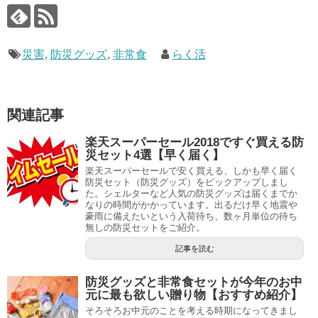
災害
,
防災グッズ
,
非常食
らく活
関連記事
楽天スーパーセール2018ですぐ買える防
災セット4選【早く届く】
楽天スーパーセールで安く買える、しかも早く届く
防災セット（防災グッズ）をピックアップしまし
た。シェルターなど人気の防災グッズは届くまでか
なりの時間がかかっています。出るだけ早く地震や
豪雨に備えたいという入荷待ち、数ヶ月単位の待ち
無しの防災セットをご紹介。
記事を読む
防災グッズと非常食セットが今年のお中
元に最も欲しい贈り物【おすすめ紹介】
そろそろお中元のことを考える時期になってきまし