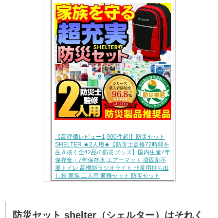
【高評価レビュー1,900件超!】防災セット
SHELTER ★2人用★【防災士監修72時間を
生き抜く全42品の防災グッズ】国内生産7年
保存食・7年保存水 エアーマット 凝固剤不
要トイレ 高機能ラジオライト 非常用持ち出
し袋 家族 二人用 避難セット 防災セット
防災セット shelter（シェルター）はそれく