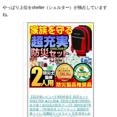
やっぱり上位をshelter（シェルター）が独占しています
ね。
【高評価レビュー1,900件超!】防災セット
SHELTER ★2人用★【防災士監修72時間を
生き抜く全42品の防災グッズ】国内生産7年
保存食・7年保存水 エアーマット 凝固剤不
要トイレ 高機能ラジオライト 非常用持ち出