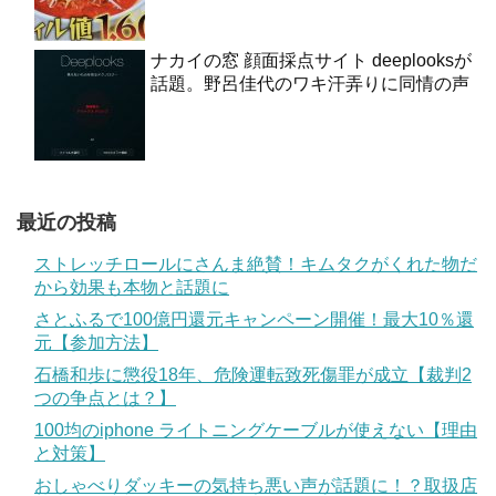
ナカイの窓 顔面採点サイト deeplooksが
話題。野呂佳代のワキ汗弄りに同情の声
最近の投稿
ストレッチロールにさんま絶賛！キムタクがくれた物だ
から効果も本物と話題に
さとふるで100億円還元キャンペーン開催！最大10％還
元【参加方法】
石橋和歩に懲役18年、危険運転致死傷罪が成立【裁判2
つの争点とは？】
100均のiphone ライトニングケーブルが使えない【理由
と対策】
おしゃべりダッキーの気持ち悪い声が話題に！？取扱店