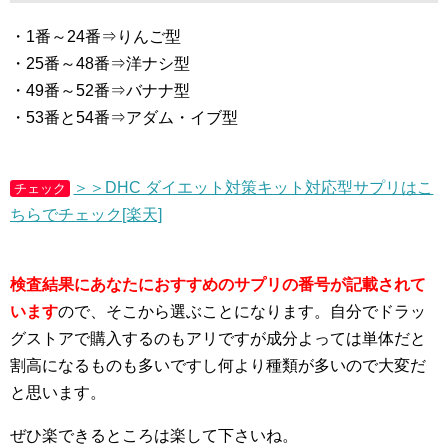
・1番～24番⇒りんご型
・25番～48番⇒洋ナシ型
・49番～52番⇒バナナ型
・53番と54番⇒アダム・イブ型
＞＞DHC ダイエット対策キット対応型サプリはこ
チェック
ちらでチェック[楽天]
検査結果にあなたにおすすめのサプリの番号が記載されて
います
ので、そこから選ぶことになります。自分でドラッ
グストアで購入するのもアリですが成分よっては単体だと
割高になるものも多いですし何より種類が多いので大変だ
と思います。
ぜひ楽できるところは楽して下さいね。