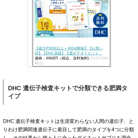
【最大P39倍以上＋400pt開催】【お買い
得】【DHC直販】【遺伝子ダイエット…
価格：4968円（税込、送料無料)
(2017/10/4
時点)
DHC 遺伝子検査キットで分類できる肥満タ
イプ
DHC 遺伝子検査キットは生涯変わらない人間の遺伝子、と
りわけ肥満関連遺伝子に着目して肥満のタイプを4つに分類
し、その結果から個々人に合ったダイエットサプリを調合