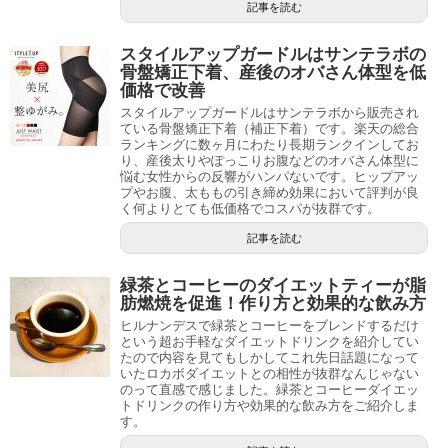
記事を読む
スタイルアップガードルはサンテラボの
骨盤矯正下着、産後のオバさん体型を低
価格で改善
スタイルアップガードルはサンテラボから販売され
ている骨盤矯正下着（補正下着）です。楽天の総合
ランキングに数ヶ月にわたり長期ランクインしてお
り、産後太りやぽっこりお腹などのオバさん体型に
悩む女性からの反響がハンパないです。ヒップアッ
プやお腹、太ももの引き締め効果において評判が良
く何よりとても低価格でコスパが抜群です。
記事を読む
緑茶とコーヒーのダイエットティーが脂
肪燃焼を促進！作り方と効果的な飲み方
ヒルナンデスで緑茶とコーヒーをブレンドするだけ
という超お手軽なダイエットドリンクを紹介してい
たので内容を見てもしかしてこれ先日話題になって
いたロカボダイエットとの相性が抜群なんじゃない
のって直感で感じました。緑茶とコーヒーダイエッ
トドリンクの作り方や効果的な飲み方をご紹介しま
す。