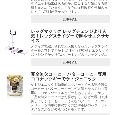
ダイエット効果はあるのか、口コミなど気になる情
報をまとめています。ちなみに血行改善や便秘の方
にとても評判が良かったですよ。
記事を読む
レッグマジック レッグチェンジより人
気！レッグスライダーで脚やせエクササ
イズ
メディアで紹介されて大人気となったレッグスライ
ダーをご存じですか？ 足痩せ（脚やせ）エクササイ
ズマシンでかなり似たネーミングの「レッグマジ...
記事を読む
完全無欠コーヒー バターコーヒー専用
ココナッツギーでケトジェニック
ケトジェニックを効率的にサポートできる完全無欠
コーヒー（バターコーヒー）が人気となっており専
用のココナッツオイルとギーもあります。しかし
「完全無欠コーヒーはお腹がすく」などの理由で挫
折してしまう方も・・。そんなバターコーヒーのデ
メリットを簡単に解決する方法や市販のバターじゃ
ダメなのかなどの疑問にも答えます。