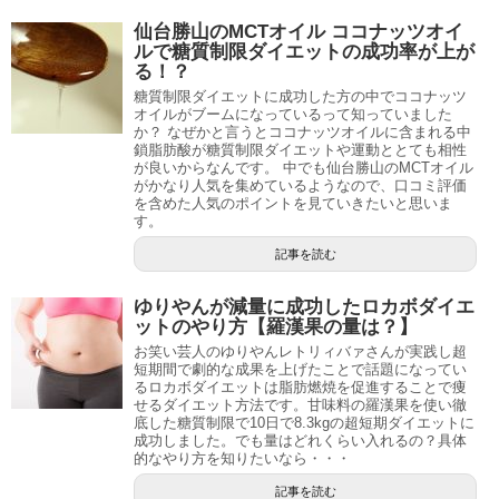
仙台勝山のMCTオイル ココナッツオイ
ルで糖質制限ダイエットの成功率が上が
る！？
糖質制限ダイエットに成功した方の中でココナッツ
オイルがブームになっているって知っていました
か？ なぜかと言うとココナッツオイルに含まれる中
鎖脂肪酸が糖質制限ダイエットや運動ととても相性
が良いからなんです。 中でも仙台勝山のMCTオイル
がかなり人気を集めているようなので、口コミ評価
を含めた人気のポイントを見ていきたいと思いま
す。
記事を読む
ゆりやんが減量に成功したロカボダイエ
ットのやり方【羅漢果の量は？】
お笑い芸人のゆりやんレトリィバァさんが実践し超
短期間で劇的な成果を上げたことで話題になってい
るロカボダイエットは脂肪燃焼を促進することで痩
せるダイエット方法です。甘味料の羅漢果を使い徹
底した糖質制限で10日で8.3kgの超短期ダイエットに
成功しました。でも量はどれくらい入れるの？具体
的なやり方を知りたいなら・・・
記事を読む