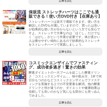
記事を読む
保坂流 ストレッチハーツはここでも通
販できる！使い方DVD付き【在庫あり】
ストレッチハーツは楽天で通販できます。使い方を
解説したDVDも付属していますので、買ったは良い
が効果的な使い方が分からないという方でも安心で
すよ。ストレッチで大事なのは「ほぐし」だけでな
く「はがし」がという作業が必要です。体が柔かい
人は痩せやすい傾向にあるので効果的なストレッチ
をストレッチハーツで実践しましょう。
記事を読む
コスミックエンザイムでファスティン
グ、成功者多過ぎ！驚きの効果
酵素ダイエットの一大ブームを起こした酵素ドリン
ク「コスミックエンザイム」。味や飲み方、1本で何
日分もつのかなどコスミックエンザイムでファステ
ィングを実施する上での不安要素を解消。他の酵素
ドリンクと何が違うのか、ダイエットや健康効果は
信頼しても良いのかなど気になる部分にも突っ込ん
でみました。
記事を読む