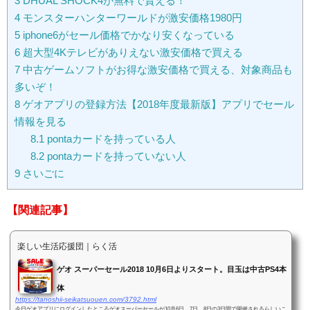
3
DHUAL SHOCK4が無料で貰える！
4
モンスターハンターワールドが激安価格1980円
5
iphone6がセール価格でかなり安くなっている
6
超大型4Kテレビがありえない激安価格で買える
7
中古ゲームソフトがお得な激安価格で買える、対象商品も
多いぞ！
8
ゲオアプリの登録方法【2018年度最新版】アプリでセール
情報を見る
8.1
pontaカードを持っている人
8.2
pontaカードを持っていない人
9
さいごに
【関連記事】
楽しい生活応援団｜らく活
ゲオ スーパーセール2018 10月6日よりスタート。目玉は中古PS4本
体
https://tanoshii-seikatsuouen.com/3792.html
今日ゲオアプリにログインしたところゲオスーパーセールが10月6日、7日、8日の3日間で開催されるらしいこ