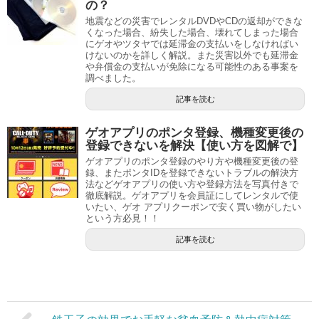
の？
地震などの災害でレンタルDVDやCDの返却ができな
くなった場合、紛失した場合、壊れてしまった場合
にゲオやツタヤでは延滞金の支払いをしなければい
けないのかを詳しく解説。また災害以外でも延滞金
や弁償金の支払いが免除になる可能性のある事案を
調べました。
記事を読む
ゲオアプリのポンタ登録、機種変更後の
登録できないを解決【使い方を図解で】
ゲオアプリのポンタ登録のやり方や機種変更後の登
録、またポンタIDを登録できないトラブルの解決方
法などゲオアプリの使い方や登録方法を写真付きで
徹底解説。ゲオアプリを会員証にしてレンタルで使
いたい、ゲオ アプリクーポンで安く買い物がしたい
という方必見！！
記事を読む