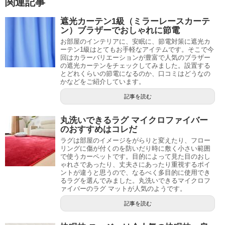
関連記事
遮光カーテン1級（ミラーレースカーテ
ン）ブラザーでおしゃれに節電
お部屋のインテリアに、安眠に、節電対策に遮光カ
ーテン1級はとてもお手軽なアイテムです。そこで今
回はカラーバリエーションが豊富で人気のブラザー
の遮光カーテンをチェックしてみました。設置する
とどれくらいの節電になるのか、口コミはどうなの
かなどをご紹介しています。
記事を読む
丸洗いできるラグ マイクロファイバー
のおすすめはコレだ
ラグは部屋のイメージをがらりと変えたり、フロー
リングに傷が付くのを防いだり時に敷く小さい範囲
で使うカーペットです。目的によって見た目のおし
ゃれさであったり、丈夫さにあったり重視するポイ
ントが違うと思うので、なるべく多目的に使用でき
るラグを選んでみました。丸洗いできるマイクロフ
ァイバーのラグ マットが人気のようです。
記事を読む