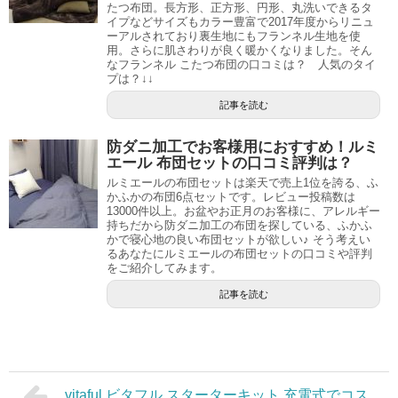
たつ布団。長方形、正方形、円形、丸洗いできるタ
イプなどサイズもカラー豊富で2017年度からリニュ
ーアルされており裏生地にもフランネル生地を使
用。さらに肌さわりが良く暖かくなりました。そん
なフランネル こたつ布団の口コミは？ 人気のタイ
プは？↓↓
記事を読む
防ダニ加工でお客様用におすすめ！ルミ
エール 布団セットの口コミ評判は？
ルミエールの布団セットは楽天で売上1位を誇る、ふ
かふかの布団6点セットです。レビュー投稿数は
13000件以上。お盆やお正月のお客様に、アレルギー
持ちだから防ダニ加工の布団を探している、ふかふ
かで寝心地の良い布団セットが欲しい♪ そう考えい
るあなたにルミエールの布団セットの口コミや評判
をご紹介してみます。
記事を読む
vitaful ビタフル スターターキット 充電式でコス