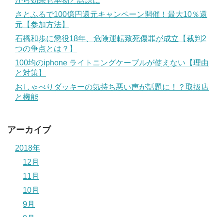
から効果も本物と話題に
さとふるで100億円還元キャンペーン開催！最大10％還
元【参加方法】
石橋和歩に懲役18年、危険運転致死傷罪が成立【裁判2
つの争点とは？】
100均のiphone ライトニングケーブルが使えない【理由
と対策】
おしゃべりダッキーの気持ち悪い声が話題に！？取扱店
と機能
アーカイブ
2018年
12月
11月
10月
9月