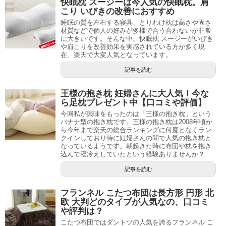
快眠枕 スージーは今人気の快眠枕。肩
こり いびきの改善におすすめ
睡眠の質を左右する寝具、とりわけ枕は高さや固さ
材質などで個人の好みが多様で合う合わないが非常
に大きいです。そんな中、快眠枕 スージーがいびき
や肩こりを改善効果を実感されている方が多く現
在、楽天で大変人気となっています。
記事を読む
王様の抱き枕 妊婦さんに大人気！今な
ら足枕プレゼント中【口コミや評価】
今回私が興味をもったのは「王様の抱き枕」という
バナナ型の抱き枕です。王様の抱き枕は2008年頃か
ら今年まで楽天の総合ランキングに何度となくラン
クインしており特に妊婦さんの間で人気の抱き枕と
なっているようです。朝起きた時に布団や枕を抱き
込んで寝冷えしていたという経験ありませんか？
記事を読む
フランネル こたつ布団は長方形 円形 北
欧 大判どのタイプが人気なの、口コミ
や評判は？
こたつ布団ではダントツの人気を誇るフランネル こ