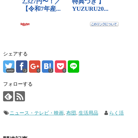
シェアする
error
0
0
フォローする
ニュース・テレビ・映画
,
布団
,
生活用品
らく活