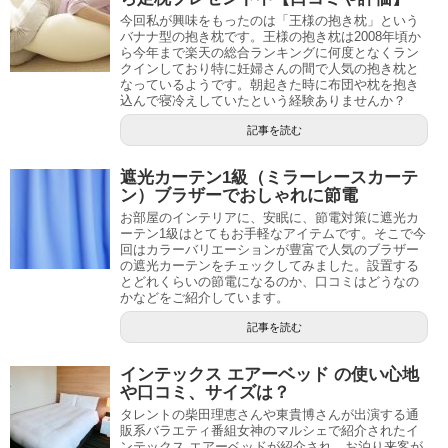
今回私が興味をもったのは「王様の抱き枕」という
バナナ型の抱き枕です。王様の抱き枕は2008年頃か
ら今年まで楽天の総合ランキングに何度となくラン
クインしており特に妊婦さんの間で人気の抱き枕と
なっているようです。朝起きた時に布団や枕を抱き
込んで寝冷えしていたという経験ありませんか？
記事を読む
遮光カーテン1級（ミラーレースカーテ
ン）ブラザーでおしゃれに節電
お部屋のインテリアに、安眠に、節電対策に遮光カ
ーテン1級はとてもお手軽なアイテムです。そこで今
回はカラーバリエーションが豊富で人気のブラザー
の遮光カーテンをチェックしてみました。設置する
とどれくらいの節電になるのか、口コミはどうなの
かなどをご紹介しています。
記事を読む
インテックス エアーベッド の使い心地
や口コミ、サイズは？
タレントの柴田理恵さんや東貴博さんが出演する通
販系バラエティ番組女神のマルシェで紹介されたイ
ンテックス エアーベッドが紹介され、お泊り来客が