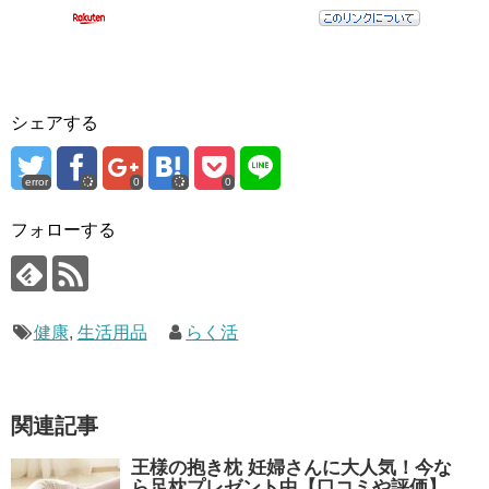
シェアする
error
0
0
フォローする
健康
,
生活用品
らく活
関連記事
王様の抱き枕 妊婦さんに大人気！今な
ら足枕プレゼント中【口コミや評価】