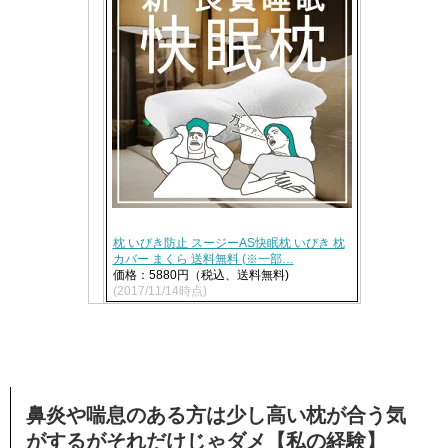
枕 いびき防止 スージーAS快眠枕 いびき 枕
カバー まくら 送料無料 (※一部…
価格：5880円（税込、送料無料)
(2017/11/14時点)
鼻炎や喘息のある方は少し高い枕が合う気
がするがそれだけじゃダメ【私の経験】