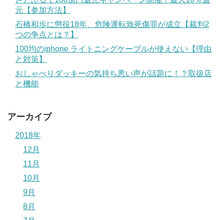
元【参加方法】
石橋和歩に懲役18年、危険運転致死傷罪が成立【裁判2
つの争点とは？】
100均のiphone ライトニングケーブルが使えない【理由
と対策】
おしゃべりダッキーの気持ち悪い声が話題に！？取扱店
と機能
アーカイブ
2018年
12月
11月
10月
9月
8月