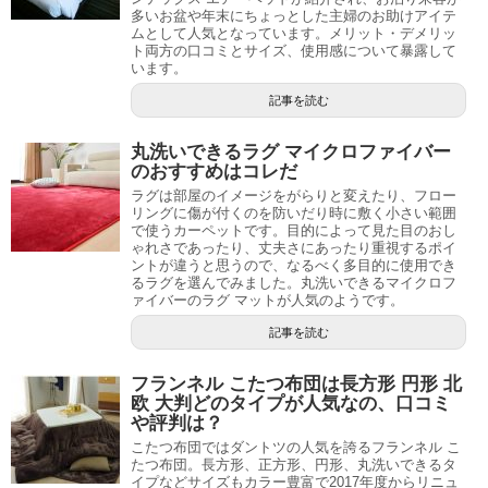
多いお盆や年末にちょっとした主婦のお助けアイテ
ムとして人気となっています。メリット・デメリッ
ト両方の口コミとサイズ、使用感について暴露して
います。
記事を読む
丸洗いできるラグ マイクロファイバー
のおすすめはコレだ
ラグは部屋のイメージをがらりと変えたり、フロー
リングに傷が付くのを防いだり時に敷く小さい範囲
で使うカーペットです。目的によって見た目のおし
ゃれさであったり、丈夫さにあったり重視するポイ
ントが違うと思うので、なるべく多目的に使用でき
るラグを選んでみました。丸洗いできるマイクロフ
ァイバーのラグ マットが人気のようです。
記事を読む
フランネル こたつ布団は長方形 円形 北
欧 大判どのタイプが人気なの、口コミ
や評判は？
こたつ布団ではダントツの人気を誇るフランネル こ
たつ布団。長方形、正方形、円形、丸洗いできるタ
イプなどサイズもカラー豊富で2017年度からリニュ