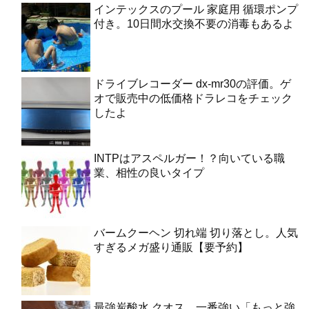
インテックスのプール 家庭用 循環ポンプ
付き。10日間水交換不要の消毒もあるよ
ドライブレコーダー dx-mr30の評価。ゲ
オで販売中の低価格ドラレコをチェック
したよ
INTPはアスペルガー！？向いている職
業、相性の良いタイプ
バームクーヘン 切れ端 切り落とし。人気
すぎるメガ盛り通販【要予約】
最強炭酸水 クオス。一番強い「もっと強