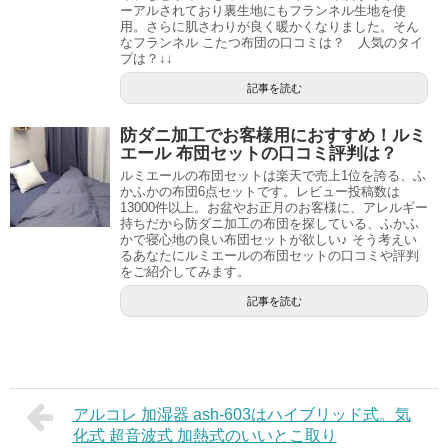
ーアルされており裏生地にもフランネル生地を使
用。さらに肌さわりが良く暖かくなりました。そん
なフランネル こたつ布団の口コミは？ 人気のタイ
プは？↓↓
記事を読む
防ダニ加工でお客様用におすすめ！ルミ
エール 布団セットの口コミ評判は？
ルミエールの布団セットは楽天で売上1位を誇る、ふ
かふかの布団6点セットです。レビュー投稿数は
13000件以上。お盆やお正月のお客様に、アレルギー
持ちだから防ダニ加工の布団を探している、ふかふ
かで寝心地の良い布団セットが欲しい♪ そう考えい
るあなたにルミエールの布団セットの口コミや評判
をご紹介してみます。
記事を読む
アルコレ 加湿器 ash-603はハイブリッド式。気
化式 超音波式 加熱式のいいとこ取り