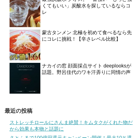
くてもいい」炭酸水を探しているならコ
レ
蒙古タンメン 北極を初めて食べるなら先
にコレに挑戦！【辛さレベル比較】
ナカイの窓 顔面採点サイト deeplooksが
話題。野呂佳代のワキ汗弄りに同情の声
最近の投稿
ストレッチロールにさんま絶賛！キムタクがくれた物だ
から効果も本物と話題に
さとふるで100億円還元キャンペーン開催！最大10％還